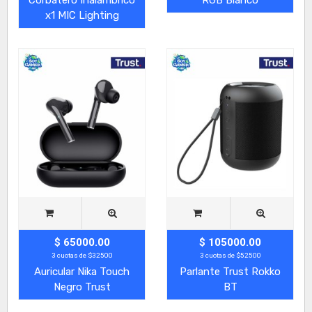
x1 MIC Lighting
$ 65000.00
$ 105000.00
3 cuotas de $32500
3 cuotas de $52500
Auricular Nika Touch
Parlante Trust Rokko
Negro Trust
BT