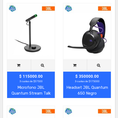
$ 115000.00
$ 350000.00
3 cuotas de $57500
3 cuotas de $175000
Microfono JBL
Headset JBL Quantum
Quantum Stream Talk
650 Negro