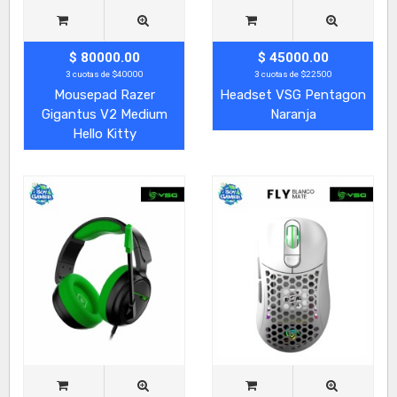
$ 80000.00
$ 45000.00
3 cuotas de $40000
3 cuotas de $22500
Mousepad Razer
Headset VSG Pentagon
Gigantus V2 Medium
Naranja
Hello Kitty