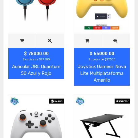
$ 75000.00
$ 65000.00
3 cuotas de $37500
3 cuotas de $32500
Auricular JBL Quantum
Joystick Gamesir Nova
50 Azul y Rojo
Lite Multiplataforma
Amarillo