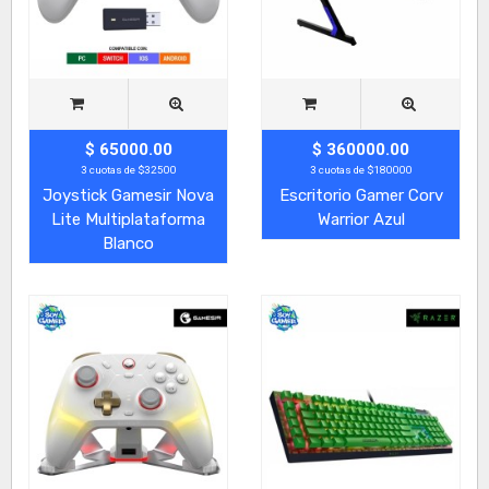
$ 65000.00
$ 360000.00
3 cuotas de $32500
3 cuotas de $180000
Joystick Gamesir Nova
Escritorio Gamer Corv
Lite Multiplataforma
Warrior Azul
Blanco