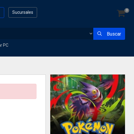
0
s
Sucursales
Buscar
ar PC