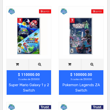
$ 110000.00
$ 100000.00
3 cuotas de $55000
3 cuotas de $50000
Super Mario Galaxy 1 y 2
Pokemon Legends ZA
Switch
Switch