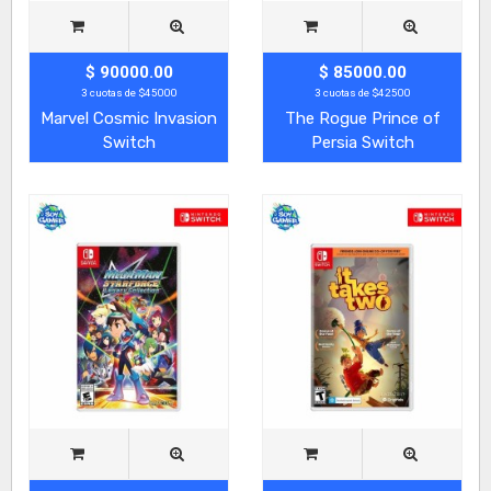
$ 90000.00
$ 85000.00
3 cuotas de $45000
3 cuotas de $42500
Marvel Cosmic Invasion
The Rogue Prince of
Switch
Persia Switch