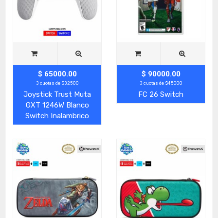
$ 65000.00
$ 90000.00
3 cuotas de $32500
3 cuotas de $45000
Joystick Trust Muta
FC 26 Switch
GXT 1246W Blanco
Switch Inalambrico