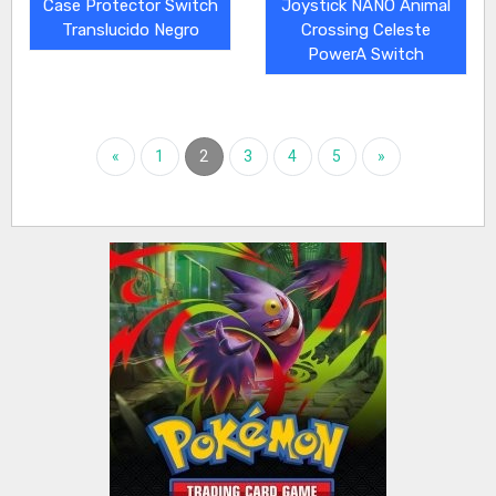
Case Protector Switch
Joystick NANO Animal
Translucido Negro
Crossing Celeste
PowerA Switch
«
1
2
3
4
5
»