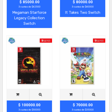
$ 85000.00
$ 80000.00
3 cuotas de $42500
3 cuotas de $40000
Megaman Starforce
It Takes Two Switch
Legacy Collection
Switch
$ 100000.00
$ 70000.00
3 cuotas de $50000
3 cuotas de $35000