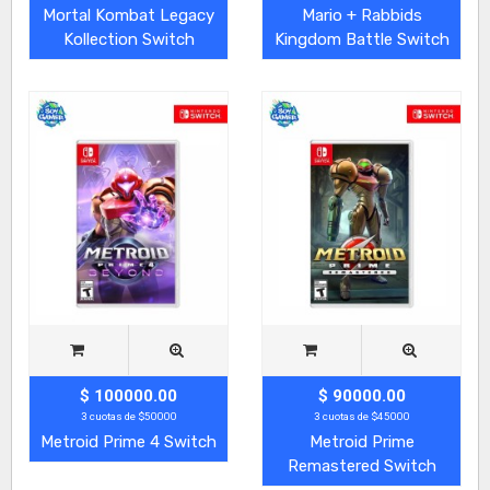
Mortal Kombat Legacy
Mario + Rabbids
Kollection Switch
Kingdom Battle Switch
$ 100000.00
$ 90000.00
3 cuotas de $50000
3 cuotas de $45000
Metroid Prime 4 Switch
Metroid Prime
Remastered Switch