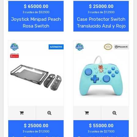
$ 65000.00
$ 25000.00
3 cuotas de $32500
3 cuotas de $12500
Joystick Minipad Peach
Case Protector Switch
Rosa Switch
Translucido Azul y Rojo
$ 25000.00
$ 55000.00
3 cuotas de $12500
3 cuotas de $27500