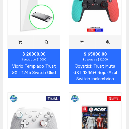
$ 20000.00
$ 65000.00
3 cuotas de $10000
3 cuotas de $32500
Vidrio Templado Trust
Joystick Trust Muta
GXT 1245 Switch Oled
GXT 1246W Rojo-Azul
Switch Inalambrico