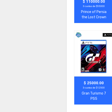
Agregar
Ver Más
$ 110000.00
3 cuotas de $55000
Prince of Persia
the Lost Crown
PS5
Agregar
Ver Más
$ 25000.00
3 cuotas de $12500
Gran Turismo 7
PS5