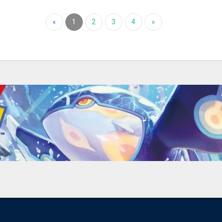
«
1
2
3
4
»