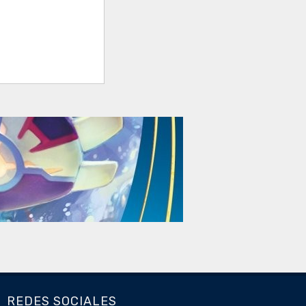
REDES SOCIALES