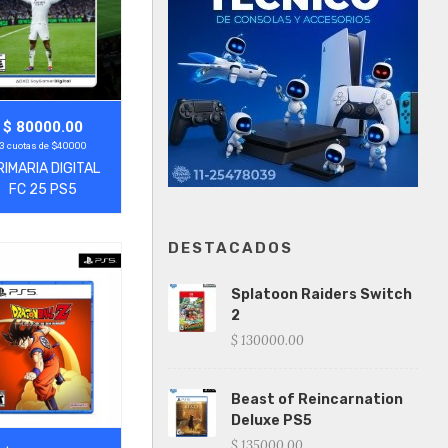
gregar
Ver Más
$ 80000.00
3 cuotas de $40000
RIMARIA DIGITAL
FC 25 PS5
DESTACADOS
Splatoon Raiders Switch
2
$ 130000.00
Beast of Reincarnation
Deluxe PS5
$ 135000.00