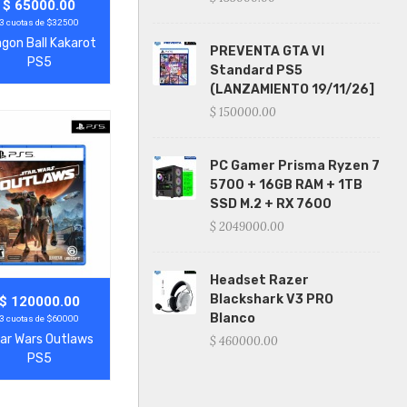
gregar
Ver Más
$ 65000.00
3 cuotas de $32500
gon Ball Kakarot
PREVENTA GTA VI
PS5
Standard PS5
(LANZAMIENTO 19/11/26]
$ 150000.00
PC Gamer Prisma Ryzen 7
5700 + 16GB RAM + 1TB
SSD M.2 + RX 7600
$ 2049000.00
Headset Razer
Blackshark V3 PRO
gregar
Ver Más
$ 120000.00
Blanco
3 cuotas de $60000
ar Wars Outlaws
$ 460000.00
PS5