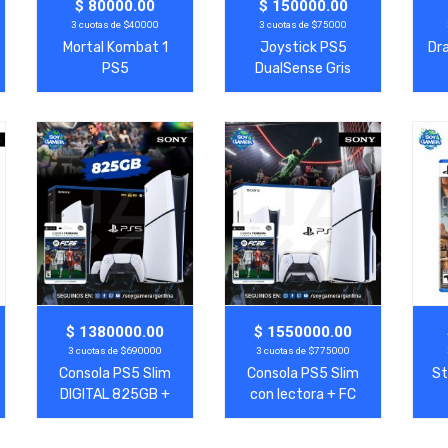
Agregar
Ver Más
Agregar
Ver Más
A
$ 80000.00
$ 150000.00
3 cuotas de $40000
3 cuotas de $75000
Mortal Kombat 1
Joystick PS5
Dra
PS5
DualSense Gris
Camuflado
Agregar
Ver Más
Agregar
Ver Más
A
$ 1380000.00
$ 1550000.00
3 cuotas de $690000
3 cuotas de $775000
Consola PS5 Slim
Consola PS5 Slim
St
DIGITAL 825GB +
con lectora + FC
FC 26 (DIGITAL]
26 (DIGITAL]