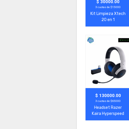
Agregar
Ver Más
$ 30000.00
3 cuotas de $15000
Kit Limpieza Xtech
20 en 1
Agregar
Ver Más
$ 130000.00
3 cuotas de $65000
Headset Razer
Kaira Hyperspeed
Blanco