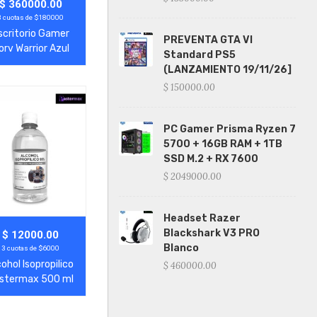
gregar
Ver Más
$ 360000.00
3 cuotas de $180000
scritorio Gamer
PREVENTA GTA VI
orv Warrior Azul
Standard PS5
(LANZAMIENTO 19/11/26]
$ 150000.00
PC Gamer Prisma Ryzen 7
5700 + 16GB RAM + 1TB
SSD M.2 + RX 7600
$ 2049000.00
Headset Razer
Blackshark V3 PRO
gregar
Ver Más
$ 12000.00
Blanco
3 cuotas de $6000
cohol Isopropilico
$ 460000.00
stermax 500 ml