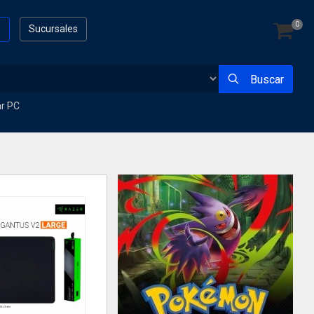
0
s
Sucursales
Buscar
ar PC