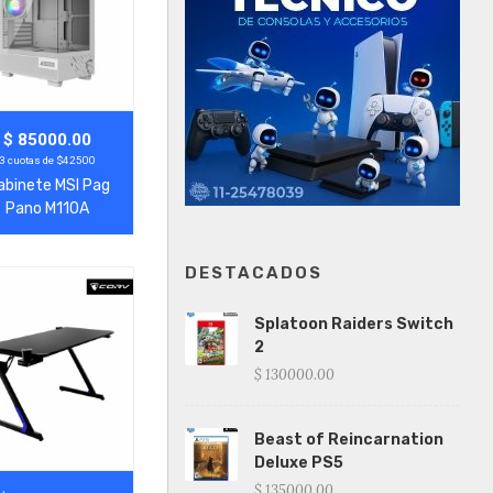
gregar
Ver Más
$ 85000.00
3 cuotas de $42500
abinete MSI Pag
Pano M110A
s/Fuente
DESTACADOS
Splatoon Raiders Switch
2
$ 130000.00
Beast of Reincarnation
Deluxe PS5
$ 135000.00