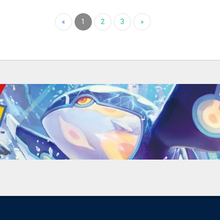
«
1
2
3
»