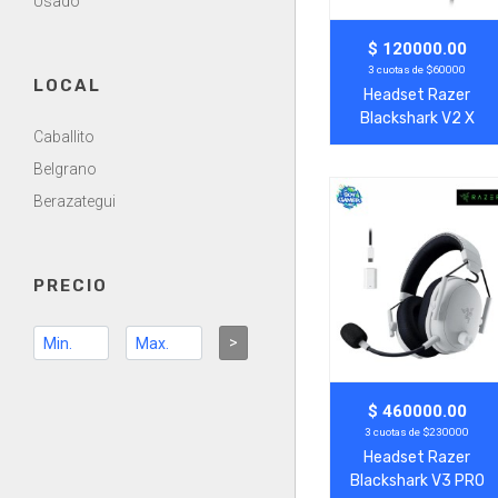
Usado
Agregar
Ver Más
$ 120000.00
3 cuotas de $60000
LOCAL
Headset Razer
Blackshark V2 X
Caballito
Negro
Belgrano
Berazategui
PRECIO
>
Agregar
Ver Más
$ 460000.00
3 cuotas de $230000
Headset Razer
Blackshark V3 PRO