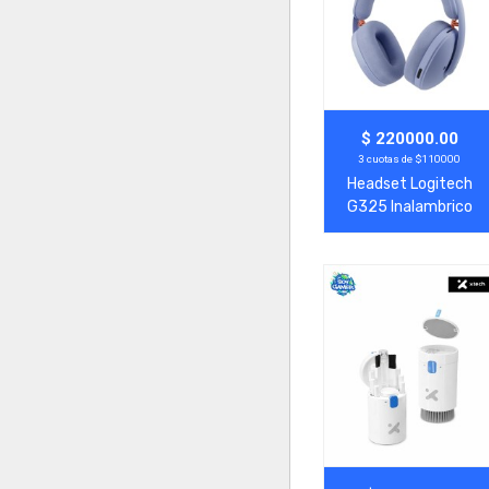
Agregar
Ver Más
$ 220000.00
3 cuotas de $110000
Headset Logitech
G325 Inalambrico
Lila