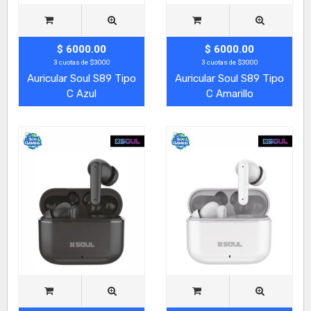
$ 6000.00
$ 6000.00
3 cuotas de $3000
3 cuotas de $3000
Auricular Soul S89 Tipo
Auricular Soul S89 Tipo
C Azul
C Amarillo