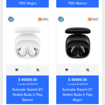
1100 Negro
1100 Blanco
$ 40000.00
$ 40000.00
3 cuotas de $20000
3 cuotas de $20000
Auricular Xiaomi BT
Auricular Xiaomi BT
Redmi Buds 6 Play
Redmi Buds 6 Play
Blanco
Negro