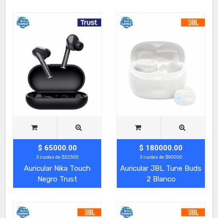
$ 65000.00
$ 180000.00
3 cuotas de $32500
3 cuotas de $90000
Auricular Nika Touch
Auricular JBL Tune Buds
Negro Trust
2 Blanco