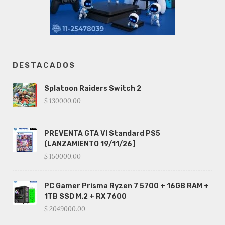
DESTACADOS
Splatoon Raiders Switch 2
$ 130000.00
PREVENTA GTA VI Standard PS5
(LANZAMIENTO 19/11/26]
$ 150000.00
PC Gamer Prisma Ryzen 7 5700 + 16GB RAM +
1TB SSD M.2 + RX 7600
$ 2049000.00