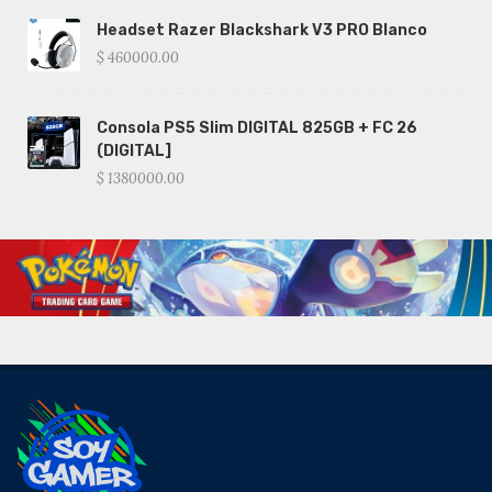
Headset Razer Blackshark V3 PRO Blanco
$ 460000.00
Consola PS5 Slim DIGITAL 825GB + FC 26
(DIGITAL]
$ 1380000.00