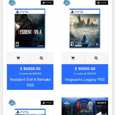
$ 80000.00
$ 90000.00
3 cuotas de $40000
3 cuotas de $45000
Resident Evil 4 Remake
Hogwarts Legacy PS5
PS5