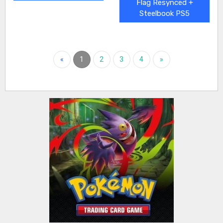
Flag Resynced +
Steelbook PS5
«
1
2
3
4
»