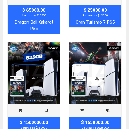
$ 65000.00
$ 25000.00
3 cuotas de $32500
3 cuotas de $12500
Dragon Ball Kakarot
Gran Turismo 7 PS5
PS5
$ 1500000.00
$ 1650000.00
3 cuotas de $750000
3 cuotas de $825000