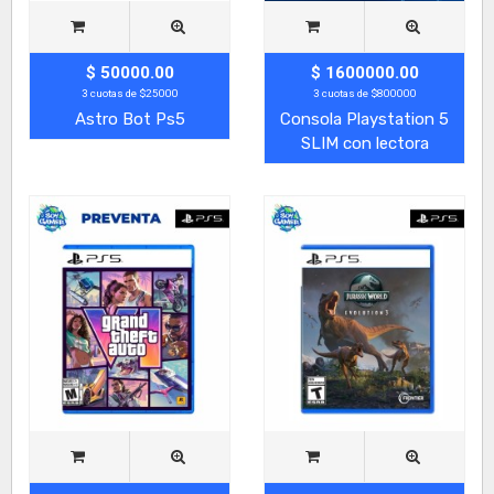
$ 50000.00
$ 1600000.00
3 cuotas de $25000
3 cuotas de $800000
Astro Bot Ps5
Consola Playstation 5
SLIM con lectora