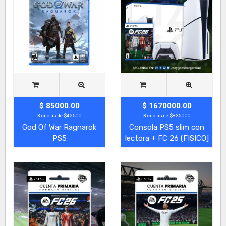
$ 85000.00
$ 1670000.00
3 cuotas de $42500
3 cuotas de $835000
God Of War Ragnarok
Consola PS5 slim con
PS5
lectora + FC 26 (FISICO]