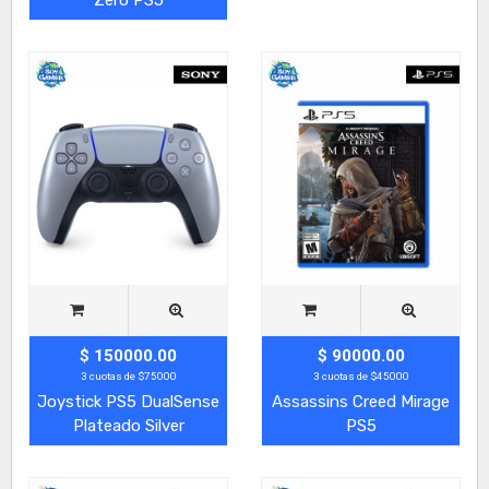
$ 150000.00
$ 90000.00
3 cuotas de $75000
3 cuotas de $45000
Joystick PS5 DualSense
Assassins Creed Mirage
Plateado Silver
PS5