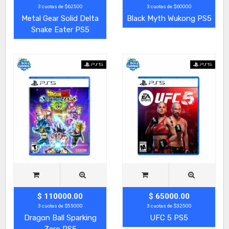
3 cuotas de $62500
3 cuotas de $60000
Metal Gear Solid Delta
Black Myth Wukong PS5
Snake Eater PS5
$ 110000.00
$ 65000.00
3 cuotas de $55000
3 cuotas de $32500
Dragon Ball Sparking
UFC 5 PS5
Zero PS5