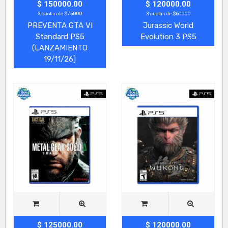
$ 150000.00
$ 120000.00
3 cuotas de $75000
3 cuotas de $60000
PREVENTA GTA VI
Jurassic World
Standard PS5
Evolution 3 PS5
(LANZAMIENTO
19/11/26]
$ 125000.00
$ 120000.00