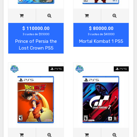
$ 110000.00
$ 80000.00
3 cuotas de $55000
3 cuotas de $40000
Prince of Persia the
Mortal Kombat 1 PS5
Lost Crown PS5