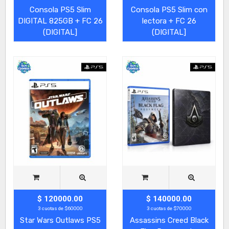
Consola PS5 Slim
Consola PS5 Slim con
DIGITAL 825GB + FC 26
lectora + FC 26
(DIGITAL]
(DIGITAL]
$ 120000.00
$ 140000.00
3 cuotas de $60000
3 cuotas de $70000
Star Wars Outlaws PS5
Assassins Creed Black