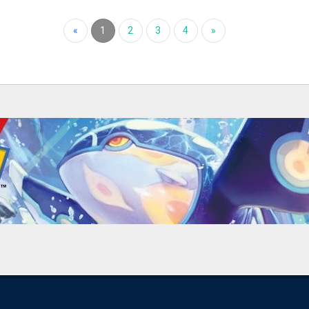
«
1
2
3
4
»