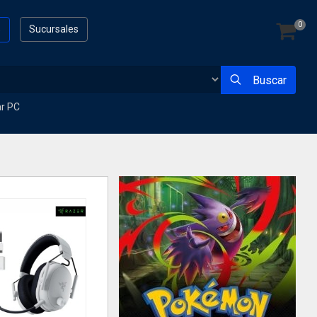
0
s
Sucursales
Buscar
ar PC