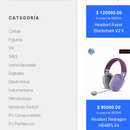
Agregar
Ver Más
$ 120000.00
CATEGORÍA
3 cuotas de $60000
Headset Razer
Blackshark V2 X
Cartas
Negro
Figuras
VR
SW2
consolausada
Digitales
Electrónica
Indumentaria
Membresias
Agregar
Ver Más
Nintendo Switch
$ 85000.00
3 cuotas de $42500
Pc Componentes
Headset Redragon
Pc Perifericos
H848PL Ire