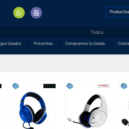
Producto
egos Usados
Preventas
Compramos tu Usado
Cotiz