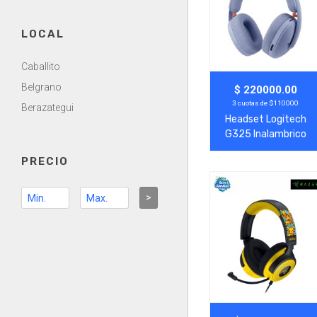
LOCAL
Caballito
Belgrano
Agregar
Ver Más
$ 220000.00
3 cuotas de $110000
Berazategui
Headset Logitech
G325 Inalambrico
Lila
PRECIO
>