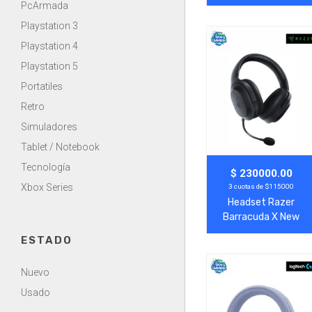
Blanco/Purpura
PcArmada
Playstation 3
Playstation 4
Playstation 5
Portatiles
Retro
Simuladores
Tablet / Notebook
Tecnología
Agregar
Ver Más
$ 230000.00
Xbox Series
3 cuotas de $115000
Headset Razer
Barracuda X New
Negro
ESTADO
Nuevo
Usado