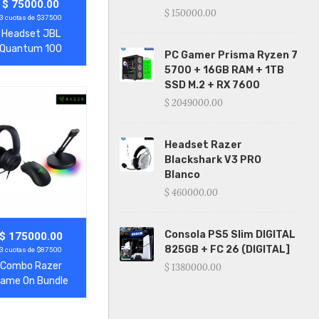
gregar
Ver Más
$ 75000.00
$ 150000.00
3 cuotas de $37500
Headset JBL
Quantum 100
PC Gamer Prisma Ryzen 7
Nintendo
5700 + 16GB RAM + 1TB
SSD M.2 + RX 7600
$ 2049000.00
Headset Razer
Blackshark V3 PRO
Blanco
$ 460000.00
Consola PS5 Slim DIGITAL
gregar
Ver Más
$ 175000.00
825GB + FC 26 (DIGITAL]
3 cuotas de $87500
Combo Razer
$ 1380000.00
ame On Bundle
adset + Mouse +
Bungee