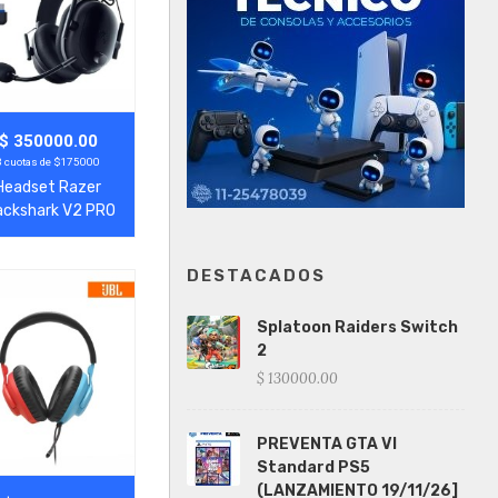
gregar
Ver Más
$ 350000.00
3 cuotas de $175000
Headset Razer
ackshark V2 PRO
Playstation
DESTACADOS
Splatoon Raiders Switch
2
$ 130000.00
PREVENTA GTA VI
Standard PS5
(LANZAMIENTO 19/11/26]