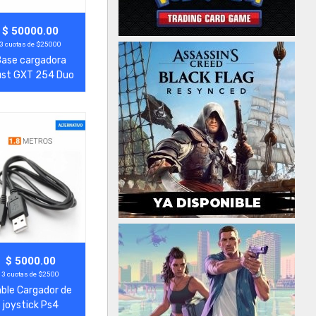
gregar
Ver Más
$ 50000.00
3 cuotas de $25000
ase cargadora
ust GXT 254 Duo
Ps5
gregar
Ver Más
$ 5000.00
3 cuotas de $2500
ble Cargador de
joystick Ps4