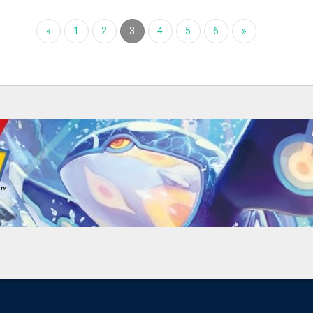
«
1
2
3
4
5
6
»