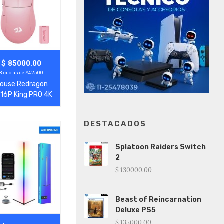
gregar
Ver Más
$ 85000.00
3 cuotas de $42500
ouse Redragon
16P King PRO 4K
Rosa
DESTACADOS
Splatoon Raiders Switch
2
$ 130000.00
Beast of Reincarnation
Deluxe PS5
$ 135000.00