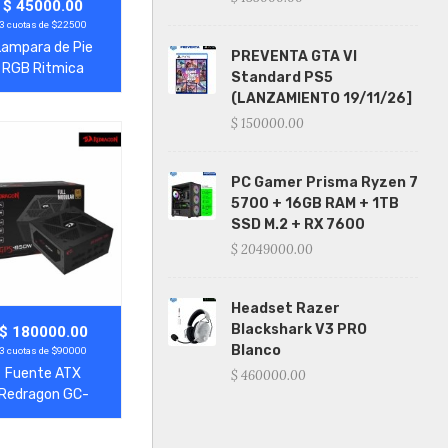
gregar
Ver Más
$ 45000.00
3 cuotas de $22500
Lampara de Pie
PREVENTA GTA VI
RGB Ritmica
Standard PS5
(LANZAMIENTO 19/11/26]
$ 150000.00
PC Gamer Prisma Ryzen 7
5700 + 16GB RAM + 1TB
SSD M.2 + RX 7600
$ 2049000.00
Headset Razer
Blackshark V3 PRO
gregar
Ver Más
$ 180000.00
Blanco
3 cuotas de $90000
Fuente ATX
$ 460000.00
Redragon GC-
S010 850w 80
Gold